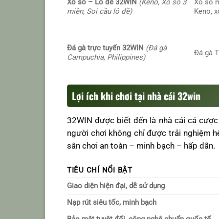
Xổ số – Lô đề 32WIN
(Keno, Xổ số 3
Xổ số m
miền, Soi cầu lô đề)
Keno, x
Đá gà trực tuyến 32WIN
(Đá gà
Đá gà 
Campuchia, Philippines)
Lợi ích khi chơi tại nhà cái 32win
32WIN được biết đến là nhà cái cá cược t
người chơi không chỉ được trải nghiệm hệ 
sân chơi an toàn – minh bạch – hấp dẫn.
TIÊU CHÍ NỔI BẬT
Giao diện hiện đại, dễ sử dụng
Nạp rút siêu tốc, minh bạch
Bảo mật tuyệt đối, công nghệ chuẩn quốc tế