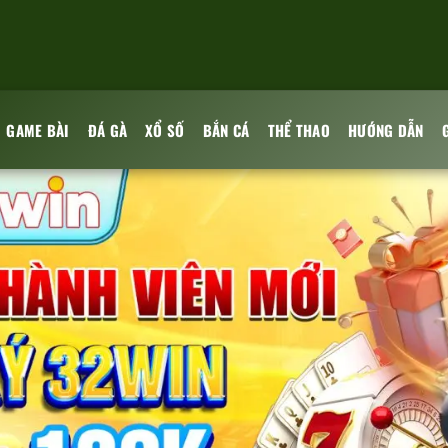
GAME BÀI
ĐÁ GÀ
XỔ SỐ
BẮN CÁ
THỂ THAO
HƯỚNG DẪN