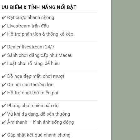
ƯU ĐIỂM & TÍNH NĂNG NỔI BẬT
✔️ Đặt cược nhanh chóng
✔️ Livestream trận đấu
✔️ Hỗ trợ phân tích & thống kê kèo
✔️ Dealer livestream 24/7
✔️ Sảnh chơi đẳng cấp như Macau
✔️ Luật chơi rõ ràng, dễ hiểu
✔️ Đồ họa đẹp mắt, chơi mượt
✔️ Cơ hội săn thưởng lớn
✔️ Hỗ trợ chơi thử miễn phí
✔️ Phòng chơi nhiều cấp độ
✔️ Vũ khí đa dạng, dễ săn thưởng
✔️ Âm thanh – hình ảnh sống động
✔️ Cập nhật kết quả nhanh chóng