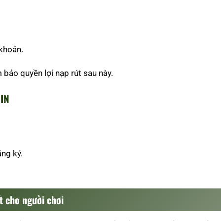
 khoản.
 bảo quyền lợi nạp rút sau này.
WIN
ng ký.
 cho người chơi