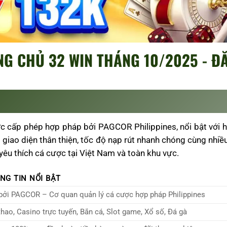
ANG CHỦ 32 WIN THÁNG 10/2025 - Đ
 cấp phép hợp pháp bởi PAGCOR Philippines, nổi bật với hệ
i giao diện thân thiện, tốc độ nạp rút nhanh chóng cùng nhi
yêu thích cá cược tại Việt Nam và toàn khu vực.
NG TIN NỔI BẬT
bởi PAGCOR – Cơ quan quản lý cá cược hợp pháp Philippines
thao, Casino trực tuyến, Bắn cá, Slot game, Xổ số, Đá gà