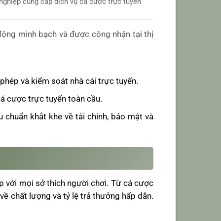
nghiệp cung cấp dịch vụ cá cược trực tuyến
động minh bạch và được công nhận tại thị
phép và kiểm soát nhà cái trực tuyến.
á cược trực tuyến toàn cầu.
 chuẩn khắt khe về tài chính, bảo mật và
p với mọi sở thích người chơi. Từ cá cược
về chất lượng và tỷ lệ trả thưởng hấp dẫn.