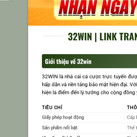
32WIN | LINK TR
Giới thiệu về 32win
32WIN là nhà cái cá cược trực tuyến được
hấp dẫn và nền tảng bảo mật hiện đại. Vớ
hiện là điểm đến lý tưởng cho cộng đồng 
TIÊU CHÍ
THÔ
Giấy phép hoạt động
Cấp 
Sản phẩm nổi bật
Thể 