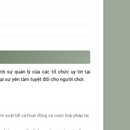
i sự quản lý của các tổ chức uy tín tại
lại sự yên tâm tuyệt đối cho người chơi.
ểm soát tất cả hoạt động cá cược hợp pháp tại