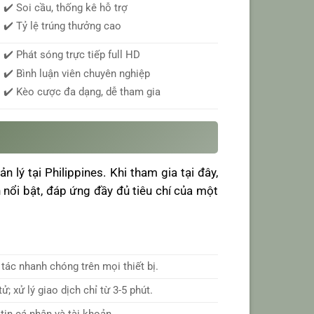
✔️ Soi cầu, thống kê hỗ trợ
✔️ Tỷ lệ trúng thưởng cao
✔️ Phát sóng trực tiếp full HD
✔️ Bình luận viên chuyên nghiệp
✔️ Kèo cược đa dạng, dễ tham gia
lý tại Philippines. Khi tham gia tại đây,
h nổi bật, đáp ứng đầy đủ tiêu chí của một
 tác nhanh chóng trên mọi thiết bị.
 xử lý giao dịch chỉ từ 3-5 phút.
tin cá nhân và tài khoản.