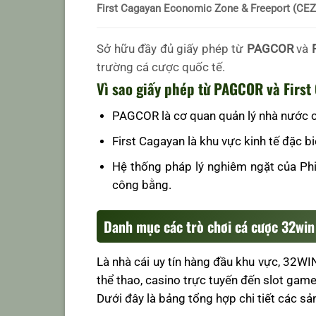
First Cagayan Economic Zone & Freeport (CE
Sở hữu đầy đủ giấy phép từ
PAGCOR
và
trường cá cược quốc tế.
Vì sao giấy phép từ PAGCOR và Firs
PAGCOR là cơ quan quản lý nhà nước của
First Cagayan là khu vực kinh tế đặc 
Hệ thống pháp lý nghiêm ngặt của Phi
công bằng.
Danh mục các trò chơi cá cược 32win
Là nhà cái uy tín hàng đầu khu vực, 32WI
thể thao, casino trực tuyến đến slot game
Dưới đây là bảng tổng hợp chi tiết các s