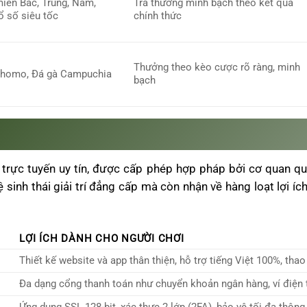
iền Bắc, Trung, Nam,
Trả thưởng minh bạch theo kết quả
ổ số siêu tốc
chính thức
Thưởng theo kèo cược rõ ràng, minh
Thomo, Đá gà Campuchia
bạch
rực tuyến uy tín, được cấp phép hợp pháp bởi cơ quan quản 
sinh thái giải trí đẳng cấp mà còn nhận về hàng loạt lợi íc
LỢI ÍCH DÀNH CHO NGƯỜI CHƠI
Thiết kế website và app thân thiện, hỗ trợ tiếng Việt 100%, thao
Đa dạng cổng thanh toán như chuyển khoản ngân hàng, ví điện tử;
Ứng dụng SSL 128-bit, xác thực 2 lớp (2FA), bảo vệ tối đa thông 