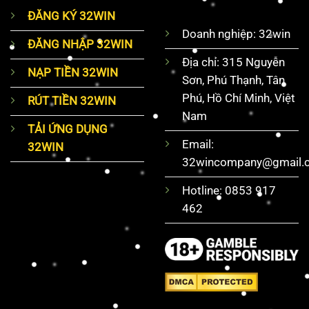
ĐĂNG KÝ 32WIN
Doanh nghiệp: 32win
ĐĂNG NHẬP 32WIN
Địa chỉ:
315 Nguyễn
NẠP TIỀN 32WIN
Sơn, Phú Thạnh, Tân
Phú, Hồ Chí Minh, Việt
RÚT TIỀN 32WIN
Nam
TẢI ỨNG DỤNG
Email:
32WIN
32wincompany@gmail.
Hotline: 0853 917
462