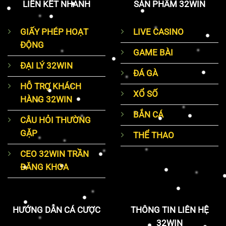
LIÊN KẾT NHANH
SẢN PHẨM 32WIN
GIẤY PHÉP HOẠT
LIVE CASINO
ĐỘNG
GAME BÀI
ĐẠI LÝ 32WIN
ĐÁ GÀ
HỖ TRỢ KHÁCH
XỔ SỐ
HÀNG 32WIN
BẮN CÁ
CÂU HỎI THƯỜNG
GẶP
THỂ THAO
CEO 32WIN TRẦN
ĐĂNG KHOA
HƯỚNG DẪN CÁ CƯỢC
THÔNG TIN LIÊN HỆ
32WIN