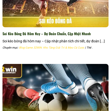
Soi Kèo Bóng Đá Hôm Nay – Dự Đoán Chuẩn, Cập Nhật Nhanh
Soi kèo bóng đá hôm nay – Cập nhật phân tích chi tiết, dự đoán [...]
Chuyên mục:
Blog Game 32WIN: Kho Tàng Giải Trí & Mẹo Cá Cược
| Thẻ
.