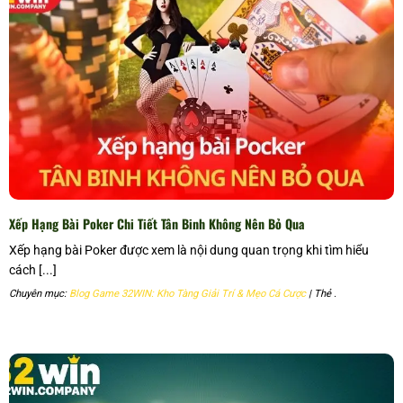
Xếp Hạng Bài Poker Chi Tiết Tân Binh Không Nên Bỏ Qua
Xếp hạng bài Poker được xem là nội dung quan trọng khi tìm hiểu
cách [...]
Chuyên mục:
Blog Game 32WIN: Kho Tàng Giải Trí & Mẹo Cá Cược
| Thẻ
.