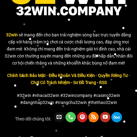
32win
sẽ mang đến cho bạn trải nghiệm sòng bạc trực tuyến đẳng
cấp với hàng trăm trò chơi cá cược chất lượng cao, đáp ứng mọi
đam mê. Không chỉ mang đến trải nghiệm giải trí đỉnh cao, nhà cái
32win còn thường xuyên mang đến những ưu đãi hấp dẫn, nhân đôi
cơ hội chiến thắng và những khoảnh khắc bùng nổ đam mê!
Chính Sách Bảo Mật
-
Điều Khoản Và Điều Kiện
-
Quyền Riêng Tư
-
Chơi Có Trách Nhiệm
-
Sơ Đồ Trang
-
RSS
#32win #nhacai32win #32wincompany #casino32win
#dangnhap32win #trangchu32win #thethao32win
Theo dõi chúng tôi: