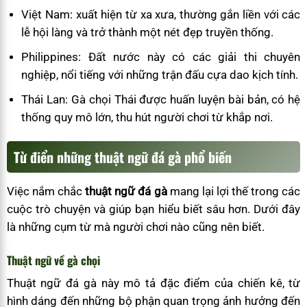
Việt Nam: xuất hiện từ xa xưa, thường gắn liền với các
lễ hội làng và trở thành một nét đẹp truyền thống.
Philippines: Đất nước này có các giải thi chuyên
nghiệp, nổi tiếng với những trận đấu cựa dao kịch tính.
Thái Lan: Gà chọi Thái được huấn luyện bài bản, có hệ
thống quy mô lớn, thu hút người chơi từ khắp nơi.
Từ điển những thuật ngữ đá gà phổ biến
Việc nắm chắc
thuật ngữ đá gà
mang lại lợi thế trong các
cuộc trò chuyện và giúp bạn hiểu biết sâu hơn. Dưới đây
là những cụm từ mà người chơi nào cũng nên biết.
Thuật ngữ về gà chọi
Thuật ngữ đá gà này mô tả đặc điểm của chiến kê, từ
hình dáng đến những bộ phận quan trọng ảnh hưởng đến