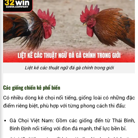
Liệt kê các thuật ngữ đá gà chính trong giới
Các giống chiến kê phổ biến
Có nhiều dòng kê chọi nổi tiếng, giống loài có những đặc
điểm riêng biệt, phù hợp với từng phong cách thi đấu:
Gà Chọi Việt Nam: Gồm các giống đến từ Thái Bình,
Bình Định nổi tiếng với đòn đá mạnh, thể lực bền bỉ.