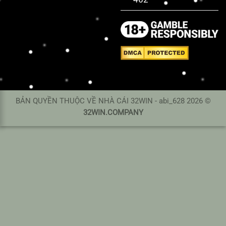
BẢN QUYỀN THUỘC VỀ NHÀ CÁI 32WIN - abi_628 2026 ©
32WIN.COMPANY