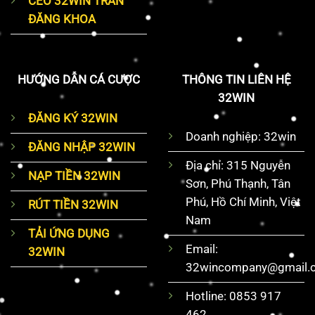
CEO 32WIN TRẦN
ĐĂNG KHOA
HƯỚNG DẪN CÁ CƯỢC
THÔNG TIN LIÊN HỆ
32WIN
ĐĂNG KÝ 32WIN
Doanh nghiệp: 32win
ĐĂNG NHẬP 32WIN
Địa chỉ:
315 Nguyễn
NẠP TIỀN 32WIN
Sơn, Phú Thạnh, Tân
Phú, Hồ Chí Minh, Việt
RÚT TIỀN 32WIN
Nam
TẢI ỨNG DỤNG
Email:
32WIN
32wincompany@gmail.
Hotline: 0853 917
462