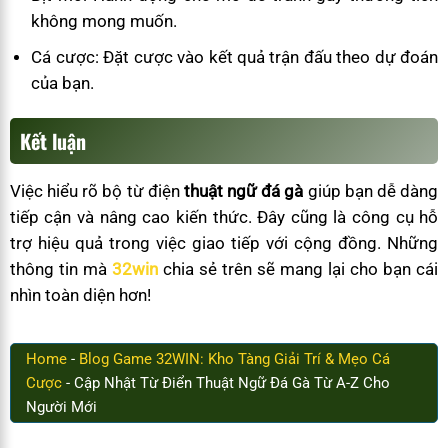
không mong muốn.
Cá cược: Đặt cược vào kết quả trận đấu theo dự đoán
của bạn.
Kết luận
Việc hiểu rõ bộ từ điện
thuật ngữ đá gà
giúp
bạn dễ dàng
tiếp cận và nâng cao kiến thức. Đây cũng là công cụ hỗ
trợ hiệu quả trong việc giao tiếp với cộng đồng. Những
thông tin mà
32win
chia sẻ trên sẽ mang lại cho bạn cái
nhìn toàn diện hơn!
Home
-
Blog Game 32WIN: Kho Tàng Giải Trí & Mẹo Cá
Cược
-
Cập Nhật Từ Điển Thuật Ngữ Đá Gà Từ A-Z Cho
Người Mới