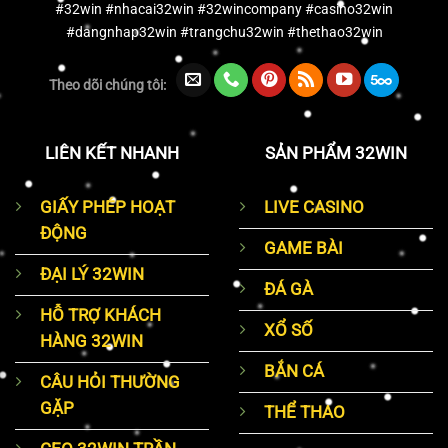
#32win #nhacai32win #32wincompany #casino32win
#dangnhap32win #trangchu32win #thethao32win
Theo dõi chúng tôi:
LIÊN KẾT NHANH
SẢN PHẨM 32WIN
GIẤY PHÉP HOẠT
LIVE CASINO
ĐỘNG
GAME BÀI
ĐẠI LÝ 32WIN
ĐÁ GÀ
HỖ TRỢ KHÁCH
XỔ SỐ
HÀNG 32WIN
BẮN CÁ
CÂU HỎI THƯỜNG
GẶP
THỂ THAO