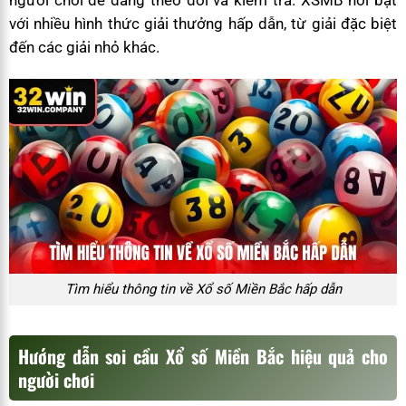
người chơi dễ dàng theo dõi và kiểm tra. XSMB nổi bật
với nhiều hình thức giải thưởng hấp dẫn, từ giải đặc biệt
đến các giải nhỏ khác.
Tìm hiểu thông tin về Xổ số Miền Bắc hấp dẫn
Hướng dẫn soi cầu Xổ số Miền Bắc hiệu quả cho
người chơi