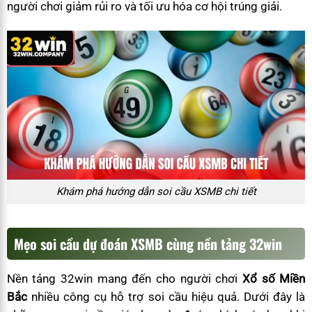
người chơi giảm rủi ro và tối ưu hóa cơ hội trúng giải.
Khám phá hướng dẫn soi cầu XSMB chi tiết
Mẹo soi cầu dự đoán XSMB cùng nền tảng 32win
Nền tảng 32win mang đến cho người chơi
Xổ số Miền
Bắc
nhiều công cụ hỗ trợ soi cầu hiệu quả. Dưới đây là