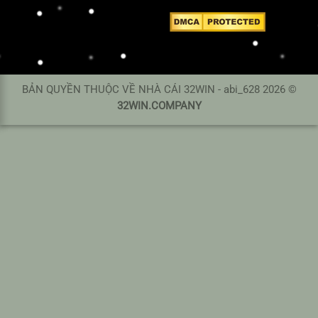
BẢN QUYỀN THUỘC VỀ NHÀ CÁI 32WIN - abi_628 2026 ©
32WIN.COMPANY