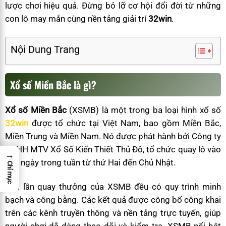
lược chơi hiệu quả. Đừng bỏ lỡ cơ hội đổi đời từ những
con lô may mắn cùng nền tảng giải trí
32win
.
Nội Dung Trang
Xổ số Miền Bắc là gì?
Xổ số Miền Bắc
(XSMB) là một trong ba loại hình xổ số
32win
được tổ chức tại Việt Nam, bao gồm Miền Bắc,
Miền Trung và Miền Nam. Nó được phát hành bởi Công ty
TNHH MTV Xổ Số Kiến Thiết Thủ Đô, tổ chức quay lô vào
→
các ngày trong tuần từ thứ Hai đến Chủ Nhật.
Chỉ mục
Mỗi lần quay thưởng của XSMB đều có quy trình minh
bạch và công bằng. Các kết quả được công bố công khai
trên các kênh truyền thông và nền tảng trực tuyến, giúp