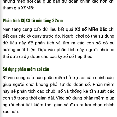
những mẹo soi cầu giúp bạn dự đoán chính xác hơn khi
tham gia XSMB:
Phân tích KQXS từ nền tảng 32win
Nền tảng cung cấp dữ liệu kết quả
Xổ số Miền Bắc
chi
tiết qua các kỳ quay trước đó. Người chơi có thể sử dụng
dữ liệu này để phân tích và tìm ra các con số có xu
hướng xuất hiện. Dựa vào phân tích này, người chơi có
thể đưa ra dự đoán cho các kỳ xổ số tiếp theo.
Sử dụng phần mềm soi cầu
32win cung cấp các phần mềm hỗ trợ soi cầu chính xác,
giúp người chơi không phải tự do đoán số. Phần mềm
này sẽ phân tích các chuỗi số và thống kê tần suất các
con số trong thời gian dài. Việc sử dụng phần mềm giúp
người chơi tiết kiệm thời gian và đưa ra lựa chọn chính
xác hơn.